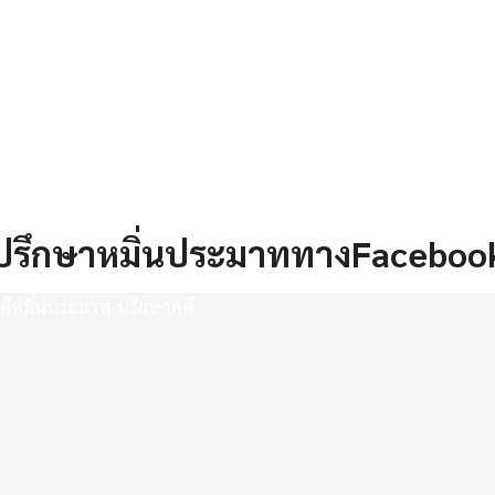
arch
ปรึกษาหมิ่นประมาททางFaceboo
r: