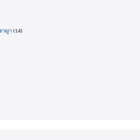
ีอาญา
(14)