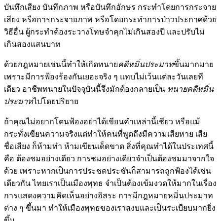
บันทึกเสียง บันทึกภาพ หรือบันทึกอักษร กระทำโดยการกระจาย
เสียง หรือการกระจายภาพ หรือโดยกระทำการป่าวประกาศด้วย
วิธีอื่น ผู้กระทำต้องระวางโทษจำคุกไม่เกินสองปี และปรับไม่
เกินสองแสนบาท
ด้วยกฎหมายเช่นนี้ทำให้เกิดทนาย
คดีหมิ่นประมาท
ขึ้นมากมาย
เพราะมีการฟ้องร้องกันเยอะจริง ๆ แทบไม่เว้นแต่ละวันเลยที
เดียว อาชีพทนายในปัจจุบันนี้จึงมักต้องกลายเป็น
ทนายคดีหมิ่น
ประมาท
ไปโดยปริยาย
ถ้าคุณไม่อยากโดนฟ้องอย่าได้เขียนคำเหล่านี้เชียว หรือแม้
กระทั่งเขียนความจริงแต่ทำให้คนที่พูดถึงมีความเสียหาย เสีย
ชื่อเสียง ก็ห้ามทำ ห้ามเขียนเด็ดขาด สิ่งที่คุณทำได้ในประเทศนี้
คือ ต้องชมอย่างเดียว การชมอย่างเดียวจำเป็นต้องชมมาจากใจ
ด้วย เพราะหากเป็นการประชดประชันก็สามารถถูกฟ้องได้เช่น
เดียวกัน ไทยเราเป็นเมืองพุทธ จำเป็นต้องเข้มงวดให้มากในเรื่อง
การแสดงความคิดเห็นอย่างอิสระ การมีกฎหมายหมิ่นประมาท
ต่าง ๆ ขึ้นมา ทำให้เมืองพุทธของเราสงบและเป็นระเบียบมากยิ่ง
ขึ้น