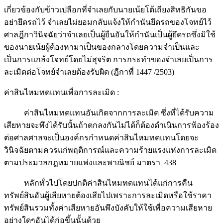
เกี่ยวข้องกับข้าวเปลือกที่จำเลยกับนายเน้ยโต้เถียงสิทธิกันขอ
อย่ายึดรถไว้ จำเลยไม่ยอมกลับแจ้งให้กำนันยึดรถของโจทย์ไว้
ศาลฎีกาวินิจฉัยว่าจำเลยเป็นผู้ยืนยันให้กำนันเป็นผู้ยึดรถซึ่งมิใช้
ของนายเน้ยผู้ต้องหามาเป็นของกลางโดยความจำเป็นและ
เป็นการแกล้งโจทย์โดยไม่สุจริต การกระทำของจำเลยเป็นการ
ละเมิดต่อโจทย์จำเลยต้องรับผิด (ฎีกาที่ 1447 /2503)
ค่าสินไหมทดแทนเพื่อการละเมิด :
ค่าสินไหมทดแทนอันเกิดจากการละเมิด ซึ่งที่ได้รับความ
เสียหายจะพึงได้รับนั้นถ้าตกลงกันไม่ได้ก็ต้องดำเนินการฟ้องร้อง
ต่อศาลศาลจะเป็นองค์กรกำหนดค่าสินไหมทดแทนโดยจะ
วินิจฉัยตามควรแก่พฤติการณ์และความร้ายแรงแห่งการละเมิด
ตามประมวลกฎหมายแพ่งและพาณิชย์ มาตรา 438
หลักทั่วไปโดยปกติค่าสินไหมทดแทนได้แก่การคืน
ทรัพย์สินอันผู้เสียหายต้องเสียไปเพราะการละเมิดหรือใช้ราคา
ทรัพย์สินรวมทั้งค่าเสียหายอันพึงบังคับให้ใช้เพื่อความเสียหาย
อย่างใดๆอันได้ก่อขึ้นนั้นด้วย