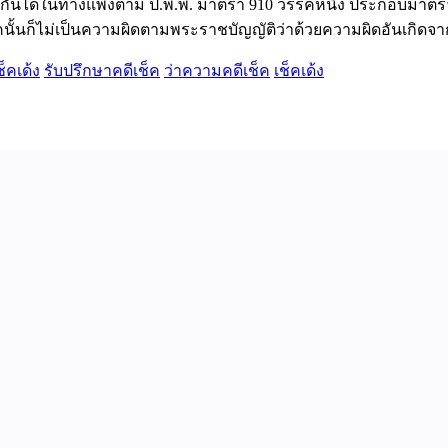
คดีกันได้ในทางแพ่งตาม ป.พ.พ. มาตรา 910 วรรคหนึ่ง ประกอบมาต
อกเช็คนั้นก็ไม่เป็นความผิดตามพระราชบัญญัติว่าด้วยความผิดอันเกิด
็คเด้ง
รับปรึกษาคดีเช็ค
ว่าความคดีเช็ค
เช็คเด้ง