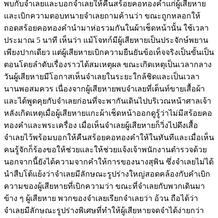
พบกับจำเลยและบอกจำเลยให้คืนสร้อยคอทองคำแก่ผู้เสียหาย
และเบิกความตอบทนายจำเลยถามค้านว่า ขณะถูกหลอกให้
ถอดสร้อยคอทองคำนำมาห่อรวมกันในผ้าเช็ดหน้านั้น ใช้เวลา
ประมาณ 5 นาที เห็นว่า แม้โจทก์มีผู้เสียหายเป็นประจักษ์พยาน
เพียงปากเดียว แต่ผู้เสียหายเบิกความยืนยันข้อเท็จจริงเป็นขั้นเป็น
ตอนโดยลำดับเรื่องราวได้สมเหตุผล ขณะเกิดเหตุเป็นเวลากลาง
วันผู้เสียหายมีโอกาสเห็นจำเลยในระยะใกล้ชิดและเป็นเวลา
นานพอสมควร เนื่องจากผู้เสียหายพบจำเลยที่เต็นท์ขายเสื้อผ้า
และได้พูดคุยกับจำเลยก่อนที่จะพากันเดินไปบริเวณหน้าศาลเจ้า
หลังเกิดเหตุเมื่อผู้เสียหายแกะผ้าเช็ดหน้าออกดูรู้ว่าไม่มีสร้อยคอ
ทองคำและพระเครื่อง เมื่อเห็นจำเลยผู้เสียหายก็วิ่งไปดึงเสื้อ
จำเลยไว้พร้อมบอกให้คืนสร้อยคอทองคำให้ในทันทีและเมื่อเห็น
คนรู้จักก็ร้องขอให้ช่วยและให้ช่วยแจ้งเจ้าพนักงานตำรวจด้วย
นอกจากนี้ยังได้ความจากคำให้การของนางสุพิน ซึ่งจำเลยไม่ได้
นำสืบโต้แย้งว่าจำเลยมีลักษณะรูปร่างใหญ่สอดคล้องกับคำเบิก
ความของผู้เสียหายที่เบิกความว่า ขณะที่จำเลยกับพวกเดินมา
ข้าง ๆ ผู้เสียหาย พวกของจำเลยเรียกจำเลยว่า อ้วน ถือได้ว่า
จำเลยมีลักษณะรูปร่างพิเศษที่ทำให้ผู้เสียหายจดจำได้ง่ายกว่า