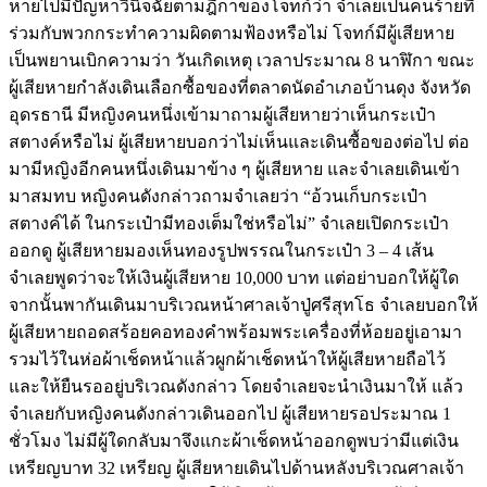
หายไปมีปัญหาวินิจฉัยตามฎีกาของโจทก์ว่า จำเลยเป็นคนร้ายที่
ร่วมกับพวกกระทำความผิดตามฟ้องหรือไม่ โจทก์มีผู้เสียหาย
เป็นพยานเบิกความว่า วันเกิดเหตุ เวลาประมาณ 8 นาฬิกา ขณะ
ผู้เสียหายกำลังเดินเลือกซื้อของที่ตลาดนัดอำเภอบ้านดุง จังหวัด
อุดรธานี มีหญิงคนหนึ่งเข้ามาถามผู้เสียหายว่าเห็นกระเป๋า
สตางค์หรือไม่ ผู้เสียหายบอกว่าไม่เห็นและเดินซื้อของต่อไป ต่อ
มามีหญิงอีกคนหนึ่งเดินมาข้าง ๆ ผู้เสียหาย และจำเลยเดินเข้า
มาสมทบ หญิงคนดังกล่าวถามจำเลยว่า “อ้วนเก็บกระเป๋า
สตางค์ได้ ในกระเป๋ามีทองเต็มใช่หรือไม่” จำเลยเปิดกระเป๋า
ออกดู ผู้เสียหายมองเห็นทองรูปพรรณในกระเป๋า 3 – 4 เส้น
จำเลยพูดว่าจะให้เงินผู้เสียหาย 10,000 บาท แต่อย่าบอกให้ผู้ใด
จากนั้นพากันเดินมาบริเวณหน้าศาลเจ้าปู่ศรีสุทโธ จำเลยบอกให้
ผู้เสียหายถอดสร้อยคอทองคำพร้อมพระเครื่องที่ห้อยอยู่เอามา
รวมไว้ในห่อผ้าเช็ดหน้าแล้วผูกผ้าเช็ดหน้าให้ผู้เสียหายถือไว้
และให้ยืนรออยู่บริเวณดังกล่าว โดยจำเลยจะนำเงินมาให้ แล้ว
จำเลยกับหญิงคนดังกล่าวเดินออกไป ผู้เสียหายรอประมาณ 1
ชั่วโมง ไม่มีผู้ใดกลับมาจึงแกะผ้าเช็ดหน้าออกดูพบว่ามีแต่เงิน
เหรียญบาท 32 เหรียญ ผู้เสียหายเดินไปด้านหลังบริเวณศาลเจ้า