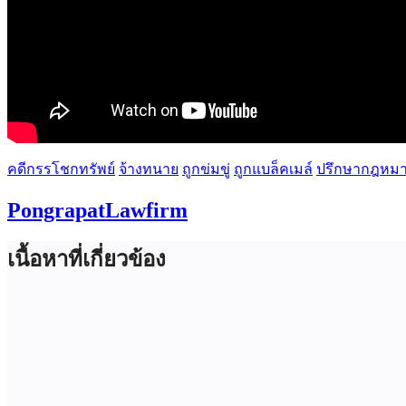
คดีกรรโชกทรัพย์
จ้างทนาย
ถูกข่มขู่
ถูกแบล็คเมล์
ปรึกษากฎหม
PongrapatLawfirm
เนื้อหาที่เกี่ยวข้อง