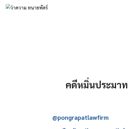
Skip
to
content
Se
fo
คดีหมิ่นประมาท
@pongrapatlawfirm