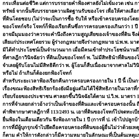
กระเทือนต่อชีวิต แต่การบรรยายคำฟ้องศาลยังไม่เข้มงวด เช่น 
ทรัพย์ จากนั้นจึงบรรยายความผิดฐานรับของโจร เพื่อให้ศาลเลื
ที่ดินโดยชอบ (ไม่ว่าจะเป็นการซื้อ รับให้ หรือเข้าครอบครองโดยส
ของโจทก์จริง โจทก์ก็ฟ้องเรียกคืนซึ่งการครอบครองเกินกว่า 1 ป
อาจมีมุมมองว่าควรจะคำนึงถึงความสูญเสียของเจ้าของที่ดิน จึงต
เสียแก่ประเทศโดยรวม ผู้ร่างกฎหมายจึงร่างกฎหมาย ป.พ.พ. มาตรา 1
มิได้ทำประโยชน์เป็นจำนวนมาก เมื่อมีคนเข้าทำประโยชน์นานถึง 1 ป
ที่ศาลฎีกาวินิจฉัยว่า ที่ดินเป็นของโจทก์ พ. ไม่มีสิทธินำที่
จำเลยผู้รับโอนไม่มีสิทธิดีกว่า พ. ผู้โอนก็สืบเนื่องมาจากศาลไม
หรือไม่ ถ้าเกินก็ต้องยกฟ้องโจทก์
สำหรับระยะเวลาฟ้องเรียกคืนการครอบครองภายใน 1 ปี นี้ เป็นกา
เรื่องขณะฟ้องสิทธิเรียกร้องยังมีอยู่แต่ไม่ได้ใช้สิทธิภายในเว
เรียบร้อยของประชาชน ศาลยกขึ้นวินิจฉัยได้ตาม ป.วิ.พ. มาตรา 1
การที่จำเลยกล่าวอ้างว่าเป็นเจ้าของที่ดินและเข้าครอบครองนั้
คำพิพากษาศาลฎีกาที่ 113/2493 น. เอาที่ดินของโจทก์ไปจดทะเบียนโ
ยื่นฟ้องในเดือนเดียวกัน จึงฟ้องภายใน 1 ปี (การที่ ป. เข้าไปปลู
การที่มีผู้บุกรุกเข้าไปยึดถือครอบครองที่ดินของผู้อื่นไม่ว่าด้วยเ
ก็ตาม คำให้การดังกล่าวก็มีความหมายในลักษณะที่เป็นต้นเหตุแห