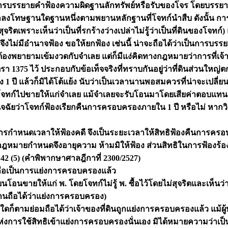
การบรรยายคำฟ้องความผิดฐานลักทรัพย์หรือรับของโจร โดยบรรยายข
อกลงโทษฐานใดฐานหนึ่งตามพยานหลักฐานที่โจทก์นำสืบ ดังนั้น กา
ุจริตเพราะเห็นว่าเป็นที่รกร้างว่างเปล่าไม่รู้ว่าเป็นที่ดินของโจ
ี จึงไม่มีอำนาจฟ้อง ขอให้ยกฟ้อง เช่นนี้ น่าจะถือได้ว่าเป็นการ
้องพยายามเข้มงวดกับจำเลย แต่ก็มีแง่คิดทางกฎหมายว่าการที่เจ้า
375 ไว้ ประกอบกับข้อเท็จจริงที่ทราบกันอยู่ว่าที่ดินส่วนใหญ่ตกอย
ี แล้วก็มิได้โต้แย้ง นับว่าเป็นเวลานานพอสมควรที่น่าจะเปลี่ยนผู้
ดินของโจทก์ไปขายให้แก่จำเลย แม้จำเลยจะรับโอนมาโดยเสียค่าตอบแท
่วินิจฉัยว่าโจทก์ฟ้องเรียกคืนการครอบครองภายใน 1 ปี หรือไม่ หาก
รกำหนดเวลาให้ฟ้องคดี จึงเป็นระยะเวลาให้สิทธิฟ้องคืนการครอบค
ลาที่กฎหมายกำหนดจึงอายุความ ห้ามมิให้ฟ้อง ส่วนสิทธิในการฟ้องร้
42 (5) (คำพิพากษาศาลฎีกาที่ 2300/2527)
น ถือเป็นการแย่งการครอบครองแล้ว
อนขายให้แก่ พ. โดยโจทก์ไม่รู้ พ. ซื้อไว้โดยไม่สุจริตและเห็นว่าโ
กบ้านถือได้ว่าแย่งการครอบครอง)
หตุใดก็ตามย่อมถือได้ว่าเจ้าของที่ดินถูกแย่งการครอบครองแล้ว แม้ผู้
่งการใช้สิทธิเข้าแย่งการครอบครองนั่นเอง มิได้หมายความว่าเป็น