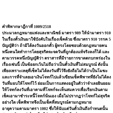
คำพิพากษาฎีกาที่ 1009/2518
ประมวลกฎหมายแพ่งและพาณิชย์ มาตรา 989 ให้นำมาตรา 910
ในเรื่องตั๋วเงินมาใช้บังคับในเรื่องเช็คด้วย ซึ่งมาตรา 910 วรรค 5
บัญญัติว่า ถ้ามิได้ลงวันออกตั๋ว ผู้ทรงโดยชอบด้วยกฎหมายคน
หนึ่งคนใดทำการโดยสุจริตจะจดวันที่ถูกต้องแท้จริงลงก็ได้ และ
ตามวรรคหนึ่งบัญญัติว่า ตราสารที่มีรายการขาดตกบกพร่องใน
เรื่องเช่นนี้ เป็นข้อยกเว้นไม่ถือว่าเป็นตั๋วเงินที่ไม่สมบูรณ์ ดังนั้น
เพียงเพราะเหตุที่เช็คไม่ได้ลงวันที่ไว้จึงยังถือไม่ได้ว่าเป็นโมฆะ
และการที่จำเลยเอาเงินโจทก์ไปแล้วเขียนเช็คพิพาทที่ยังไม่ได้ลง
วันที่มอบให้โจทก์ไว้ ย่อมเป็นการแสดงอยู่ในตัวว่าจำเลยยินยอม
ให้โจทก์ลงวันที่เอาตามที่โจทก์จะเห็นสมควรเพื่อเรียกเงินตาม
เช็คเอามาชำระหนี้โจทก์นั่นเอง เมื่อไม่ปรากฏว่าโจทก์ไม่สุจริต
อย่างใด เช็คพิพาทจึงเป็นเช็คที่สมบูรณ์ตามกฎหมาย
อายุความตามมาตรา 1002 ซึ่งให้นับแต่วันตั๋วเงินถึงกำหนดนั้น