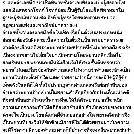
ร. และจำเลยที่ 2 นำเช็คพิพาทซึ่งจำเลยทั้งสองเป็นผู้สั่งจ่ายไป
แลกเงินสดจากโจทก์ โจทก์ย่อมเป็นผู้รับโอนเช็คพิพาทมาใน
ฐานะผู้รับเงินตามเช็ค จึงเป็นผู้ทรงโดยชอบตามประมวล
กฎหมายแพ่งและพาณิชย์มาตรา 904
จำเลยทั้งสองลงลายมือชื่อในเช็ค ซึ่งเป็นตั๋วเงินประเภทหนึ่ง
ย่อมจะต้องรับผิดตามเนื้อความในตั๋วเงินนั้น ตามมาตรา 900
ศาลต้องเลื่อนคดีเพราะพยานจำเลยปากหนึ่งไม่มาศาลถึง 6 ครั้ง
เนื่องจากพยานไม่เต็มใจมาเบิกความโดยพยานหลีกเลี่ยงไม่
ยอมรับหมาย พยานเคยมีหนังสือแจ้งให้ศาลชั้นต้นทราบว่า
พยานไม่เคยเกี่ยวข้องกับจำเลยและไม่ทราบว่าจำเลยจะอ้างเป็น
พยานในประเด็นข้อใด แสดงว่าพยานปากนี้อาจจะมิใช่ผู้ที่รู้ข้อ
เท็จจริงในคดีก็ได้ ทั้งไม่ปรากฏจากคำแถลงหรือข้อนำสืบของ
จำเลยว่าพยานดังกล่าวเป็นพยานสำคัญเกี่ยวกับประเด็นแห่งคดี
ที่จะนำสืบอย่างไรฉะนั้นการที่จะให้ได้ตัวพยานปากนี้มาเบิก
ความนอกจากจะทำให้คดีต้องล่าช้าแล้ว คำเบิกความของพยาน
น่าจะไม่เป็นประโยชน์แก่คดีจำเลยแต่อย่างใด พยานดังกล่าวจึง
เป็นพยานที่ประวิงให้ชักช้าแม้การที่ไม่ได้ตัวพยานมาเบิกความ
จะมิใช่ความผิดของจำเลย ศาลก็มีอำนาจที่จะงดสืบพยานเช่นว่า