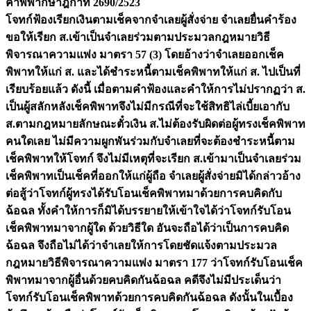
คำพิพากษาฎีกาที่ 2690/2523
โจทก์ฟ้องเรียกเงินตามเช็คจากจำเลยผู้สั่งจ่าย จำเลยยื่นคำร้อง
ขอให้เรียก ส.เข้าเป็นจำเลยร่วมตามประมวลกฎหมายวิธี
พิจารณาความแพ่ง มาตรา 57 (3) โดยอ้างว่าจำเลยออกเช็ค
พิพาทให้แก่ ส. และได้ชำระหนี้ตามเช็คพิพาทให้แก่ ส. ไปเป็นที่
เรียบร้อยแล้ว ดังนี้ เมื่อตามคำฟ้องและคำให้การไม่ปรากฏว่า ส.
เป็นผู้สลักหลังเช็คพิพาทจึงไม่มีกรณีที่จะใช้สิทธิไล่เบี้ยเอากับ
ส.ตามกฎหมายลักษณะตั๋วเงิน ส.ไม่ต้องรับผิดต่อผู้ทรงเช็คพิพาท
คนใดเลย ไม่มีความผูกพันร่วมกับจำเลยที่จะต้องชำระหนี้ตาม
เช็คพิพาทให้โจทก์ จึงไม่มีเหตุที่จะเรียก ส.เข้ามาเป็นจำเลยร่วม
เช็คพิพาทเป็นเช็คที่ออกให้แก่ผู้ถือ จำเลยผู้สั่งจ่ายมิได้กล่าวอ้าง
ต่อสู้ว่าโจทก์ผู้ทรงได้รับโอนเช็คพิพาทมาด้วยการคบคิดกับ
ฉ้อฉล ทั้งคำให้การก็มิได้บรรยายให้เข้าใจได้ว่าโจทก์รับโอน
เช็คพิพาทมาจากผู้ใด ด้วยวิธีใด อันจะถือได้ว่าเป็นการคบคิด
ฉ้อฉล จึงถือไม่ได้ว่าจำเลยให้การโดยชัดแจ้งตามประมวล
กฎหมายวิธีพิจารณาความแพ่ง มาตรา 177 ว่าโจทก์รับโอนเช็ค
พิพาทมาจากผู้อื่นด้วยคบคิดกันฉ้อฉล คดีจึงไม่มีประเด็นว่า
โจทก์รับโอนเช็คพิพาทด้วยการคบคิดกันฉ้อฉล ดังนั้นในเบื้อง