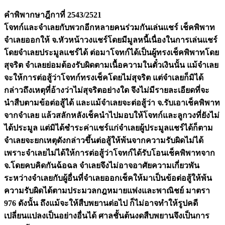
คำพิพากษาฎีกาที่ 2543/2521
โจทก์และจำเลยกับพวกอีกหลายคนร่วมกันเล่นแชร์ เช็คพิพาท
จำเลยออกให้ จ.หัวหน้าวงแชร์โดยมีมูลหนี้เนื่องในการเล่นแชร์
โดยจำเลยประมูลแชร์ได้ ต่อมาโจทก์ได้เป็นผู้ทรงเช็คพิพาทโดย
สุจริต จำเลยย่อมต้องรับผิดตามเนื้อความในตั๋วเงินนั้น แม้จำเลย
จะให้การต่อสู้ว่าโจทก์ทรงเช็คโดยไม่สุจริต แต่จำเลยก็มิได้
กล่าวถึงเหตุที่อ้างว่าไม่สุจริตอย่างใด จึงไม่มีรายละเอียดที่จะ
นำสืบตามข้อต่อสู้ได้ และแม้จำเลยจะต่อสู้ว่า จ.รับเอาเช็คพิพาท
จากจำเลย แล้วสลักหลังเช็คนำไปมอบให้โจทก์และลูกวงที่ยังไม่
ได้ประมูล แต่มิได้ชำระค่าแชร์แก่จำเลยผู้ประมูลแชร์ได้ก็ตาม
จำเลยจะยกเหตุดังกล่าวขึ้นต่อสู้ให้พ้นจากความรับผิดไม่ได้
เพราะจำเลยไม่ได้ให้การต่อสู้ว่าโจทก์ได้รับโอนเช็คพิพาทจาก
จ.โดยคบคิดกันฉ้อฉล จำเลยจึงไม่อาจอาศัยความเกี่ยวพัน
ระหว่างจำเลยกับผู้อื่นที่จำเลยออกเช็คให้มาเป็นข้อต่อสู้ให้พ้น
ความรับผิดได้ตามประมวลกฎหมายแพ่งและพาณิชย์ มาตรา
976 ดังนั้น ถึงแม้จะให้สืบพยานต่อไป ก็ไม่อาจทำให้รูปคดี
เปลี่ยนแปลงเป็นอย่างอื่นได้ ศาลชั้นต้นงดสืบพยานจึงเป็นการ