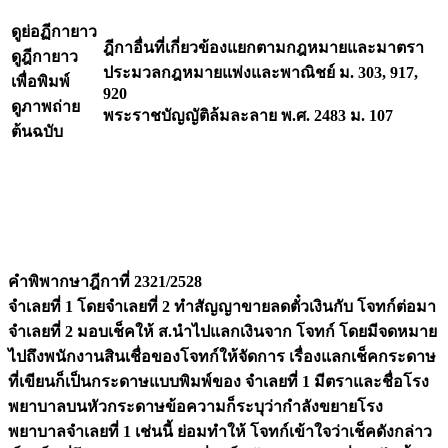
ดูย่อฏีกายาว
ฎีกาอื่นที่เกี่ยวข้องแยกตามกฎหมายและมาตรา
ดูฎีกายาว
ประมวลกฎหมายแพ่งและพาณิชย์ ม. 303, 917,
เพื่อพิมพ์
920
ดูภาพถ่าย
พระราชบัญญัติล้มละลาย พ.ศ. 2483 ม. 107
ต้นฉบับ
คำพิพากษาฎีกาที่ 2321/2528
จำเลยที่ 1 โดยจำเลยที่ 2 ทำสัญญาขายลดตั๋วเงินกับ โจทก์ต่อมา
จำเลยที่ 2 มอบเช็คให้ ส.นำไปแลกเงินจาก โจทก์ โดยมีจดหมาย
ไปถึงพนักงานสินเชื่อของโจทก์ให้จัดการ เรื่องแลกเช็คกระดาษ
ที่เขียนก็เป็นกระดาษแบบพิมพ์ของ จำเลยที่ 1 มีตราและชื่อโรง
พยาบาลบนหัวกระดาษข้อความก็ระบุว่ากำลังขยายโรง
พยาบาลจำเลยที่ 1 เช่นนี้ ย่อมทำให้ โจทก์เข้าใจว่าเช็คดังกล่าว