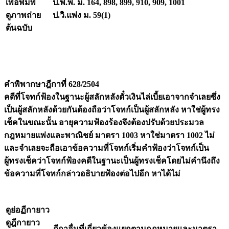
เพื่อพิมพ์
ป.พ.พ. ม. 164, 898, 899, 910, 909, 1001
ดูภาพถ่าย
ป.วิ.แพ่ง ม. 59(1)
ต้นฉบับ
คำพิพากษาฎีกาที่ 628/2504
คดีที่โจทก์ฟ้องในฐานะผู้สลักหลังตั๋วเงินไล่เบี้ยเอาจากจำเลยซึ่ง
เป็นผู้สลักหลังด้วยกันต้องถือว่าโจทก์เป็นผู้สลักหลัง หาใช่ผู้ทรง
เช็คในขณะนั้น อายุความฟ้องร้องจึงต้องปรับด้วยประมวล
กฎหมายแพ่งและพาณิชย์ มาตรา 1003 หาใช่มาตรา 1002 ไม่
และจำเลยจะถือเอาข้อความที่โจทก์เริ่มคำฟ้องว่าโจทก์เป็น
ผู้ทรงเช็คว่าโจทก์ฟ้องคดีในฐานะเป็นผู้ทรงเช็คโดยไม่คำนึงถึง
ข้อความที่โจทก์กล่าวอธิบายฟ้องต่อไปอีก หาได้ไม่
ดูย่อฏีกายาว
ดูฎีกายาว
ฎีกาอื่นที่เกี่ยวข้องแยกตามกฎหมายและมาตรา