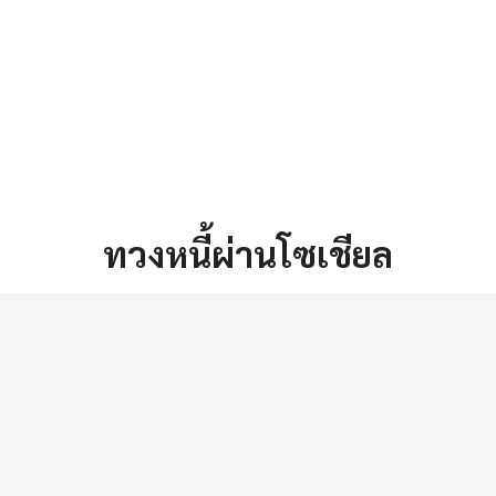
arch
ทวงหนี้ผ่านโซเชียล
r: