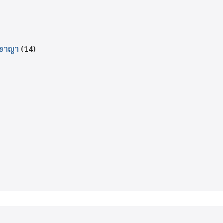
ีอาญา
(14)