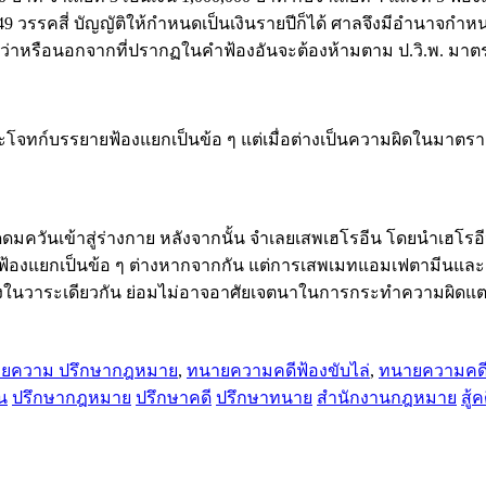
9 วรรคสี่ บัญญัติให้กำหนดเป็นเงินรายปีก็ได้ ศาลจึงมีอำนาจกำห
าหรือนอกจากที่ปรากฏในคำฟ้องอันจะต้องห้ามตาม ป.วิ.พ. มาตรา
จทก์บรรยายฟ้องแยกเป็นข้อ ๆ แต่เมื่อต่างเป็นความผิดในมาตราเดี
ดมควันเข้าสู่ร่างกาย หลังจากนั้น จําเลยเสพเฮโรอีน โดยนําเฮโรอ
ายฟ้องแยกเป็นข้อ ๆ ต่างหากจากกัน แต่การเสพเมทแอมเฟตามีนแล
ยงในวาระเดียวกัน ย่อมไม่อาจอาศัยเจตนาในการกระทำความผิดแตก
ยความ ปรึกษากฎหมาย
,
ทนายความคดีฟ้องขับไล่
,
ทนายความคด
น
ปรึกษากฎหมาย
ปรึกษาคดี
ปรึกษาทนาย
สำนักงานกฎหมาย
สู้ค