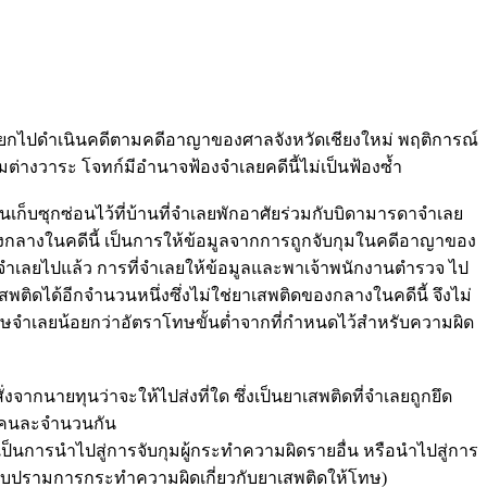
ี่แยกไปดำเนินคดีตามคดีอาญาของศาลจังหวัดเชียงใหม่ พฤติการณ์
งวาระ โจทก์มีอำนาจฟ้องจำเลยคดีนี้ไม่เป็นฟ้องซ้ำ
็บซุกซ่อนไว้ที่บ้านที่จำเลยพักอาศัยร่วมกับบิดามารดาจำเลย
องกลางในคดีนี้ เป็นการให้ข้อมูลจากการถูกจับกุมในคดีอาญาของ
ห้จำเลยไปแล้ว การที่จำเลยให้ข้อมูลและพาเจ้าพนักงานตำรวจ ไป
ติดได้อีกจำนวนหนึ่งซึ่งไม่ใช่ยาเสพติดของกลางในคดีนี้ จึงไม่
ทษจำเลยน้อยกว่าอัตราโทษขั้นต่ำจากที่กำหนดไว้สำหรับความผิด
่งจากนายทุนว่าจะให้ไปส่งที่ใด ซึ่งเป็นยาเสพติดที่จำเลยถูกยึด
ีนคนละจำนวนกัน
ป็นการนำไปสู่การจับกุมผู้กระทำความผิดรายอื่น หรือนำไปสู่การ
ปราบปรามการกระทำความผิดเกี่ยวกับยาเสพติดให้โทษ)