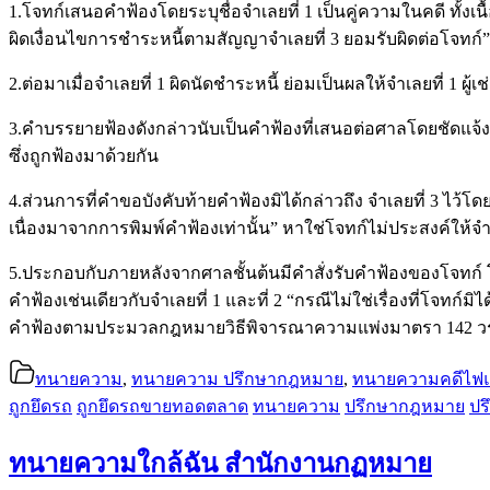
1.โจทก์เสนอคำฟ้องโดยระบุชื่อจำเลยที่ 1 เป็นคู่ความในคดี ทั้งเนื
ผิดเงื่อนไขการชำระหนี้ตามสัญญาจำเลยที่ 3 ยอมรับผิดต่อโจทก์”
2.ต่อมาเมื่อจำเลยที่ 1 ผิดนัดชำระหนี้ ย่อมเป็นผลให้จำเลยที่ 1 ผ
3.คำบรรยายฟ้องดังกล่าวนับเป็นคำฟ้องที่เสนอต่อศาลโดยชัดแจ้งซึ่
ซึ่งถูกฟ้องมาด้วยกัน
4.ส่วนการที่คำขอบังคับท้ายคำฟ้องมิได้กล่าวถึง จำเลยที่ 3 ไว้โ
เนื่องมาจากการพิมพ์คำฟ้องเท่านั้น” หาใช่โจทก์ไม่ประสงค์ให้จำ
5.ประกอบกับภายหลังจากศาลชั้นต้นมีคำสั่งรับคำฟ้องของโจทก์ โ
คำฟ้องเช่นเดียวกับจำเลยที่ 1 และที่ 2 “กรณีไม่ใช่เรื่องที่โจท
คำฟ้องตามประมวลกฎหมายวิธีพิจารณาความแพ่งมาตรา 142 วรรค
ทนายความ
,
ทนายความ ปรึกษากฎหมาย
,
ทนายความคดีไฟแน
ถูกยึดรถ
ถูกยึดรถขายทอดตลาด
ทนายความ
ปรึกษากฎหมาย
ปร
ทนายความใกล้ฉัน สำนักงานกฏหมาย