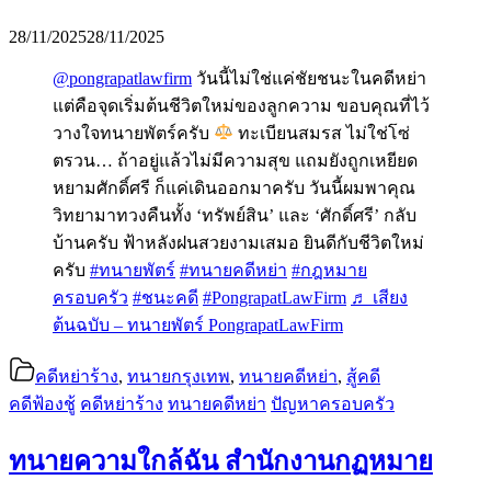
28/11/2025
28/11/2025
@pongrapatlawfirm
วันนี้ไม่ใช่แค่ชัยชนะในคดีหย่า
แต่คือจุดเริ่มต้นชีวิตใหม่ของลูกความ ขอบคุณที่ไว้
วางใจทนายพัตร์ครับ
ทะเบียนสมรส ไม่ใช่โซ่
ตรวน… ถ้าอยู่แล้วไม่มีความสุข แถมยังถูกเหยียด
หยามศักดิ์ศรี ก็แค่เดินออกมาครับ วันนี้ผมพาคุณ
วิทยามาทวงคืนทั้ง ‘ทรัพย์สิน’ และ ‘ศักดิ์ศรี’ กลับ
บ้านครับ ฟ้าหลังฝนสวยงามเสมอ ยินดีกับชีวิตใหม่
ครับ
#ทนายพัตร์
#ทนายคดีหย่า
#กฎหมาย
ครอบครัว
#ชนะคดี
#PongrapatLawFirm
♬ เสียง
ต้นฉบับ – ทนายพัตร์ PongrapatLawFirm
คดีหย่าร้าง
,
ทนายกรุงเทพ
,
ทนายคดีหย่า
,
สู้คดี
คดีฟ้องชู้
คดีหย่าร้าง
ทนายคดีหย่า
ปัญหาครอบครัว
ทนายความใกล้ฉัน สำนักงานกฏหมาย