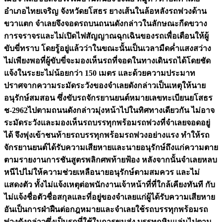
อำเภอไทยเจริญ จังหวัดยโสธร ยางเส้นในล้อหลังรถพ่วงด้าน
ขวาแตก จำเลยจึงจอดรถบนถนนดังกล่าวในลักษณะกีดขวาง
การจราจรและไม่เปิดไฟสัญญาณฉุกเฉินของรถเพื่อเตือนให้ผู้
ขับขี่ทราบ โดยรู้อยู่แล้วว่าในขณะนั้นเป็นเวลามืดค่ำแสงสว่าง
ไม่เพียงพอที่ผู้ขับขี่จะมองเห็นรถที่จอดในทางเดินรถได้โดยชัด
แจ้งในระยะไม่น้อยกว่า 150 เมตร และด้วยความประมาท
ปราศจากความระมัดระวังของจำเลยดังกล่าวเป็นเหตุให้นาย
อนุรักษ์สมสอน ซึ่งขับรถจักรยานยนต์หมายเลขทะเบียนยโสธร
ช-2962ไปตามถนนดังกล่าวมุ่งหน้าไปในทิศทางเดียวกัน ไม่อาจ
ระมัดระวังและมองเห็นรถบรรทุกพร้อมรถพ่วงที่จำเลยจอดอยู่
ได้ จึงพุ่งเข้าชนท้ายรถบรรทุกพร้อมรถพ่วงอย่างแรง ทำให้รถ
จักรยานยนต์ได้รับความเสียหายและนายอนุรักษ์ถึงแก่ความตาย
ตามรายงานการชันสูตรพลิกศพท้ายฟ้อง หลังจากนั้นจำเลยหลบ
หนีไปไม่ให้ความช่วยเหลือนายอนุรักษ์ตามสมควร และไม่
แสดงตัว ทั้งไม่แจ้งเหตุต่อพนักงานเจ้าหน้าที่ที่ใกล้เคียงทันที กับ
ไม่แจ้งชื่อตัวชื่อสกุลและที่อยู่ของจำเลยแก่ผู้ได้รับความเสียหาย
อันเป็นการฝ่าฝืนต่อกฎหมายและจำเลยใช้รถบรรทุกพร้อมรถ
พ่วงดังกล่าวซึ่งเป็นรถที่ใช้ในการขนส่ง บรรทุกหินแล่นไปตาม