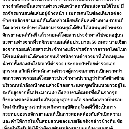
ทางกำลังจะขึ้นสะพานต่างระดับหน้าสถานีขนส่งสายใต้ใหม่ มี
รถจักรยานยนต์แล่นอยู่ข้างหน้า 1 เมตรเศษในช่องเดินรถช่อง
ซ้าย รถจักรยานยนต์คันดังกล่าวเสียหลักล้มลงข้างทาง รถยนต์
โดยสารประจำทางไม่สามารถหยุดได้ทัน ได้แล่นพุ่งเข้าชนรถ
จักรยานยนต์ทันที แล้วรถยนต์โดยสารประจำทางไปจอดอยู่บน
สะพานห่างจากที่รถจักรยานยนต์ล้มประมาณ 50 เมตร นายเจียก
ลงจากรถยนต์โดยสารประจำทางแล้วช่วยจัดการจราจรโดยโบก
ให้รถแล่นผ่านได้สะดวกจนเจ้าพนักงานตำรวจมาที่เกิดเหตุและ
นำรถทั้งสองคันไปสถานีตำรวจ ประกอบกับร้อยตำรวจเอก
สุวรรณ สวัสดี เจ้าพนักงานตำรวจผู้ตรวจสภาพรถเบิกความว่า
ผลการตรวจรถยนต์โดยสารประจำทางปรากฏว่าตัวถังข้างซ้าย
บริเวณหน้าล้อหน้าตอนล่างมีรอยกระแทกขูดเป็นแนวยาวอยู่ใน
ระดับสูงจากพื้นประมาณ 40 ถึง 50 เซนติเมตรซึ่งเกินจากจุด
กึ่งกลางของล้อแต่ไม่เกินจุดสูงสุดของล้อ รอยดังกล่าวเป็นรอย
ใหม่ สันนิษฐานว่าน่าจะเกิดจากอุบัติเหตุในคดีนี้ซึ่งเป็นการ
กระทบของรถจักรยานยนต์เป็นการสอดคล้องกับคำเบิกความ
และคำให้การในชั้นสอบสวนของนายเจียกดังกล่าวข้างต้น ข้อ
เท็จจริงจึงรับฟังได้ว่าผู้ตายขับรถจักรยานยนต์แซงรถยนต์