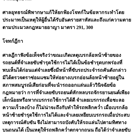
ศาลอุทธรณ์พิพากษาแก้ให้ยกฟ้องโจทก์ในข้อหากระทำโดย
ประมาทเป็นเหตุให้ผู้อื่นได้รับอันตรายสาหัสและถึงแก่ความตาย
ตามประมวลกฎหมายอาญา มาตรา 291, 300
โจทก์ฎีกา
ศาลฎีกาฟังข้อเท็จจริงว่าขณะเกิดเหตุเบรกล้อหน้าซ้ายของ
รถยนต์ที่จำเลยขับชำรุดใช้การไม่ได้เป็นข้อชำรุดบกพร่องที่
พบเห็นได้ก่อนแต่จำเลยซึ่งมีหน้าที่ขับรถประจำรถคันดังกล่าว
มิได้ตรวจตราซ่อมแซมให้ท่อยางเบรกอ่อนล้อหน้าซ้ายอยู่ใน
สภาพสมบูรณ์เสียก่อนที่จะนำรถออกแล่นแล้ววินิจฉัยข้อ
กฎหมายว่า การที่จำเลยขับรถยนต์หักหลบรถจักรยานยนต์เพียง
เล็กน้อยหรือหากเบรกรถใช้การได้ดี จำเลยเบรกรถเพื่อชะลอ
ความเร็วลงบ้าง ก็ไม่น่าจะถึงกับทำให้รถพลิกคว่ำ เมื่อเบรกล้อ
หน้าซ้ายชำรุดใช้การไม่ได้และจำเลยเหยียบเบรกรถเมื่อประสบ
เหตุการณ์คับขัน จึงไม่สามารถบังคับให้รถแล่นไปตามทิศทาง
บนถนนได้ เป็นเหตุให้รถพลิกคว่ำตกจากถนน ถือได้ว่าจำเลยขับ