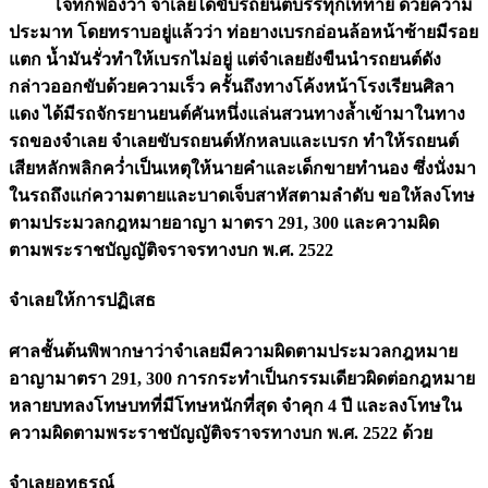
โจทก์ฟ้องว่า จำเลยได้ขับรถยนต์บรรทุกเทท้าย ด้วยความ
ประมาท โดยทราบอยู่แล้วว่า ท่อยางเบรกอ่อนล้อหน้าซ้ายมีรอย
แตก น้ำมันรั่วทำให้เบรกไม่อยู่ แต่จำเลยยังขืนนำรถยนต์ดัง
กล่าวออกขับด้วยความเร็ว ครั้นถึงทางโค้งหน้าโรงเรียนศิลา
แดง ได้มีรถจักรยานยนต์คันหนึ่งแล่นสวนทางล้ำเข้ามาในทาง
รถของจำเลย จำเลยขับรถยนต์หักหลบและเบรก ทำให้รถยนต์
เสียหลักพลิกคว่ำเป็นเหตุให้นายคำและเด็กขายทำนอง ซึ่งนั่งมา
ในรถถึงแก่ความตายและบาดเจ็บสาหัสตามลำดับ ขอให้ลงโทษ
ตามประมวลกฎหมายอาญา มาตรา 291, 300 และความผิด
ตามพระราชบัญญัติจราจรทางบก พ.ศ. 2522
จำเลยให้การปฏิเสธ
ศาลชั้นต้นพิพากษาว่าจำเลยมีความผิดตามประมวลกฎหมาย
อาญามาตรา 291, 300 การกระทำเป็นกรรมเดียวผิดต่อกฎหมาย
หลายบทลงโทษบทที่มีโทษหนักที่สุด จำคุก 4 ปี และลงโทษใน
ความผิดตามพระราชบัญญัติจราจรทางบก พ.ศ. 2522 ด้วย
จำเลยอุทธรณ์