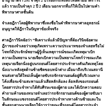
อาญามาตรา 291 จำคุก 2 ปี เรียงกระทงลงโทษตามมาตรา 91
แล้ว รวมเป็นจำคุก 2 ปี 2 เดือน นอกจากที่แก้ให้เป็นไปตามคำ
พิพากษาศาลชั้นต้น
จำเลยฎีกาโดยผู้พิพากษาซึ่งลงชื่อในคำพิพากษาศาลอุทธรณ์
อนุญาตให้ฎีกาในปัญหาข้อเท็จจริง
ศาลฎีกาวินิจฉัยว่า “พิเคราะห์แล้วมีปัญหาที่ต้องวินิจฉัยตาม
ฎีกาของจำเลยว่าเหตุเกิดเพราะความประมาทของจำเลยหรือไม่
โจทก์มีประจักษ์พยานผู้รู้เห็นเหตุการณ์ขณะเกิดเหตุมาเบิก
ความเป็นพยาน นายเจียกเบิกความเป็นพยานโจทก์ว่าขณะเกิด
เหตุนายเจียกนั่งอยู่บนรถยนต์โดยสารประจำทางคันเกิดเหตุโดย
นั่งเบาะหลังสุดด้านซ้ายชิดขอบหน้าต่าง เมื่อมาถึงบริเวณสถานี
ขนส่งสายใต้ใหม่เห็นผู้ตายขับรถจักรยานยนต์อยู่ที่บริเวณทาง
โค้งเพื่อจะข้ามสะพานแล้วเสียหลักล้มลง ล้อหลังของรถยนต์
โดยสารประจำทางได้ทับศีรษะของผู้ตาย และได้เบิกความตอบ
คำถามค้านของทนายจำเลยว่ารถจักรยานยนต์ของผู้ตายขับมา
ในลักษณะแซงรถยนต์โดยสารประจำทางทางด้านซ้ายและใน
ชั้นสอบสวนนายเจียกให้การว่าขณะที่รถยนต์โดยสารประจำ