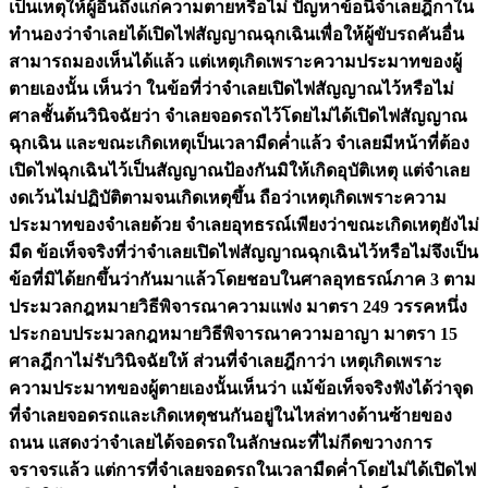
เป็นเหตุให้ผู้อื่นถึงแก่ความตายหรือไม่ ปัญหาข้อนี้จำเลยฎีกาใน
ทำนองว่าจำเลยได้เปิดไฟสัญญาณฉุกเฉินเพื่อให้ผู้ขับรถคันอื่น
สามารถมองเห็นได้แล้ว แต่เหตุเกิดเพราะความประมาทของผู้
ตายเองนั้น เห็นว่า ในข้อที่ว่าจำเลยเปิดไฟสัญญาณไว้หรือไม่
ศาลชั้นต้นวินิจฉัยว่า จำเลยจอดรถไว้โดยไม่ได้เปิดไฟสัญญาณ
ฉุกเฉิน และขณะเกิดเหตุเป็นเวลามืดค่ำแล้ว จำเลยมีหน้าที่ต้อง
เปิดไฟฉุกเฉินไว้เป็นสัญญาณป้องกันมิให้เกิดอุบัติเหตุ แต่จำเลย
งดเว้นไม่ปฏิบัติตามจนเกิดเหตุขึ้น ถือว่าเหตุเกิดเพราะความ
ประมาทของจำเลยด้วย จำเลยอุทธรณ์เพียงว่าขณะเกิดเหตุยังไม่
มืด ข้อเท็จจริงที่ว่าจำเลยเปิดไฟสัญญาณฉุกเฉินไว้หรือไม่จึงเป็น
ข้อที่มิได้ยกขึ้นว่ากันมาแล้วโดยชอบในศาลอุทธรณ์ภาค 3 ตาม
ประมวลกฎหมายวิธีพิจารณาความแพ่ง มาตรา 249 วรรคหนึ่ง
ประกอบประมวลกฎหมายวิธีพิจารณาความอาญา มาตรา 15
ศาลฎีกาไม่รับวินิจฉัยให้ ส่วนที่จำเลยฎีกาว่า เหตุเกิดเพราะ
ความประมาทของผู้ตายเองนั้นเห็นว่า แม้ข้อเท็จจริงฟังได้ว่าจุด
ที่จำเลยจอดรถและเกิดเหตุชนกันอยู่ในไหล่ทางด้านซ้ายของ
ถนน แสดงว่าจำเลยได้จอดรถในลักษณะที่ไม่กีดขวางการ
จราจรแล้ว แต่การที่จำเลยจอดรถในเวลามืดค่ำโดยไม่ได้เปิดไฟ