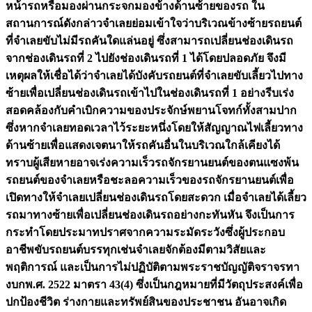
หน้ารถหรือมองผ่านกระจกมองข้างด้านซ้ายของรถ ใน
สถานการณ์ดังกล่าวจำเลยย่อมเข้าใจว่าบริเวณข้างซ้ายรถยนต์
ที่จำเลยขับไม่มีรถคันใดแล่นอยู่ ซึ่งสามารถเปลี่ยนช่องเดินรถ
จากช่องเดินรถที่ 2 ไปยังช่องเดินรถที่ 1 ได้โดยปลอดภัย จึงมี
เหตุผลให้เชื่อได้ว่าจำเลยได้บังคับรถยนต์ที่จำเลยขับเลี้ยวไปทาง
ซ้ายเพื่อเปลี่ยนช่องเดินรถเข้าไปในช่องเดินรถที่ 1 อย่างรีบเร่ง
สอดคล้องกับคำเบิกความของประจักษ์พยานโจทก์ทั้งสามปาก
ซึ่งหากจำเลยทอดเวลาไว้ระยะหนึ่งโดยให้สัญญาณไฟเลี้ยวทาง
ด้านซ้ายเพื่อแสดงเจตนาให้รถคันอื่นในบริเวณใกล้เคียงได้
ทราบผู้เสียหายอาจเร่งความเร็วรถจักรยานยนต์ของตนแซงพ้น
รถยนต์ของจำเลยหรือชะลอความเร็วของรถจักรยานยนต์เพื่อ
เปิดทางให้จำเลยเปลี่ยนช่องเดินรถโดยสะดวก เมื่อจำเลยได้เลี้ยว
รถมาทางซ้ายเพื่อเปลี่ยนช่องเดินรถอย่างกะทันหัน จึงเป็นการ
กระทำโดยประมาทปราศจากความระมัดระวังซึ่งผู้ประกอบ
อาชีพขับรถยนต์บรรทุกเช่นจำเลยจักต้องมีตามวิสัยและ
พฤติการณ์ และเป็นการไม่ปฏิบัติตามพระราชบัญญัติจราจรทา
งบกพ.ศ. 2522 มาตรา 43(4) ซึ่งเป็นกฎหมายที่มีวัตถุประสงค์เพื่อ
ปกป้องชีวิต ร่างกายและทรัพย์สินของประชาชน อันอาจเกิด