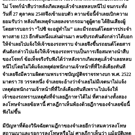
ไม่ โจทก์นำสืบว่าหลังเกิดเหตุแล้วจำเลยหลบหนีไป จนกระทั่ง
วันที่ 27 ตุลาคม 2540จึงเข้ามอบตัว ความข้อนี้จำเลยเบิกความ
ยอมรับว่า หลังเกิดเหตุจำเลยลงจากรถมาดูผู้ตาย ได้ยินเสียงผู้
โดยสารบอกว่า “ไปซิ จะอยู่ทำไม” และมีรถยนต์โดยสารประจำ
ทางสาย 123 อีกคันหนึ่งแล่นผ่านมา คนขับรถคันดังกล่าวได้บอก
ให้จำเลยไปแจ้งให้เจ้าของรถทราบ จำเลยจึงขึ้นรถยนต์โดยสาร
คันดังกล่าวไปแจ้งให้เจ้าของรถทราบเป็นการเจือสมทางนำสืบ
ของโจทก์ ข้อเท็จจริงรับฟังได้ว่าหลังจากเกิดเหตุแล้วจำเลยหลบ
หนีไปโดยไม่ได้แจ้งเหตุต่อพนักงานเจ้าหน้าที่ที่ใกล้เคียงทันที
จำเลยจึงมีความผิดตามพระราชบัญญัติจราจรทางบก พ.ศ. 2522
มาตรา 78 วรรคหนึ่ง จำเลยจะอ้างว่าจำเลยไม่มีเจตนาไม่แจ้ง
เหตุต่อพนักงานเจ้าหน้าที่ที่ใกล้เคียงทันทีเพราะไปแจ้งให้
เจ้าของรถทราบเหตุดังที่จำเลยฎีกาหาได้ไม่ ที่ศาลล่างทั้งสอง
ลงโทษจำเลยข้อหานี้ ศาลฎีกาเห็นพ้องด้วยฎีกาของจำเลยข้อนี้
ฟังไม่ขึ้น
มีปัญหาที่ต้องวินิจฉัยตามฎีกาของจำเลยอีกว่าสมควรลงโทษ
สถานเบาและรอการลงโทษหรือไม่ ศาลฎีกาเห็นว่า แม้อุบัติเหตุ