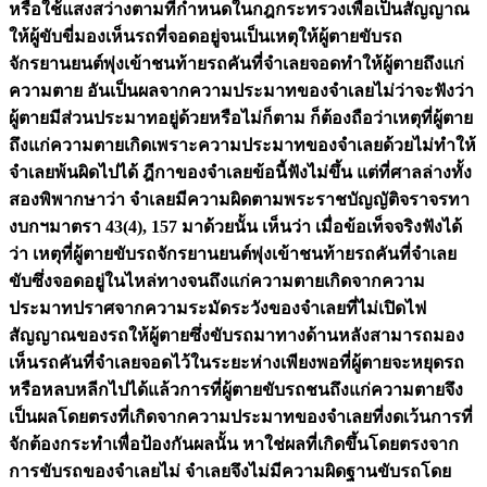
หรือใช้แสงสว่างตามที่กำหนดในกฎกระทรวงเพื่อเป็นสัญญาณ
ให้ผู้ขับขี่มองเห็นรถที่จอดอยู่จนเป็นเหตุให้ผู้ตายขับรถ
จักรยานยนต์พุ่งเข้าชนท้ายรถคันที่จำเลยจอดทำให้ผู้ตายถึงแก่
ความตาย อันเป็นผลจากความประมาทของจำเลยไม่ว่าจะฟังว่า
ผู้ตายมีส่วนประมาทอยู่ด้วยหรือไม่ก็ตาม ก็ต้องถือว่าเหตุที่ผู้ตาย
ถึงแก่ความตายเกิดเพราะความประมาทของจำเลยด้วยไม่ทำให้
จำเลยพ้นผิดไปได้ ฎีกาของจำเลยข้อนี้ฟังไม่ขึ้น แต่ที่ศาลล่างทั้ง
สองพิพากษาว่า จำเลยมีความผิดตามพระราชบัญญัติจราจรทา
งบกฯมาตรา 43(4), 157 มาด้วยนั้น เห็นว่า เมื่อข้อเท็จจริงฟังได้
ว่า เหตุที่ผู้ตายขับรถจักรยานยนต์พุ่งเข้าชนท้ายรถคันที่จำเลย
ขับซึ่งจอดอยู่ในไหล่ทางจนถึงแก่ความตายเกิดจากความ
ประมาทปราศจากความระมัดระวังของจำเลยที่ไม่เปิดไฟ
สัญญาณของรถให้ผู้ตายซึ่งขับรถมาทางด้านหลังสามารถมอง
เห็นรถคันที่จำเลยจอดไว้ในระยะห่างเพียงพอที่ผู้ตายจะหยุดรถ
หรือหลบหลีกไปได้แล้วการที่ผู้ตายขับรถชนถึงแก่ความตายจึง
เป็นผลโดยตรงที่เกิดจากความประมาทของจำเลยที่งดเว้นการที่
จักต้องกระทำเพื่อป้องกันผลนั้น หาใช่ผลที่เกิดขึ้นโดยตรงจาก
การขับรถของจำเลยไม่ จำเลยจึงไม่มีความผิดฐานขับรถโดย