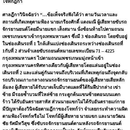
โจทก์ฎีกา
ศาลฎีกาวินิจฉัยว่า “…ข้อเท็จจริงฟังได้ว่า ตามวันเวลาและ
สถานที่เกิดเหตุตามฟ้อง นายเกรียงศักดิ์ แดงมณี ผู้เสียหายขับรถ
จักรยานยนต์โดยมีนายแขก เส็งสมาน นั่งซ้อนท้ายไปตามถนน
เพชรเกษมขาเข้ากรุงเทพมหานคร ซึ่งมี 3 ช่องเดินรถ โดยขับอยู่
ในช่องเดินรถที่ 1 ใกล้เส้นแบ่งช่องเดินรถระหว่างช่องเดินรถที่
1กับที่ 2 ส่วนจำเลยขับรถยนต์หมายเลขทะเบียน 71 – 4225
กรุงเทพมหานคร ไปตามถนนเพชรเกษมมุ่งหน้าเข้า
กรุงเทพมหานครทิศทางเดียวกับผู้เสียหายโดยแล่นอยู่ในช่อง
เดินรถที่ 2 และแล่นคู่กันมาจนถึงบริเวณที่เกิดเหตุก่อนถึงจุดกลับ
รถบริเวณเกาะกลางถนนรถจักรยานยนต์ของผู้เสียหายเสียหลัก
ล้มลง ผู้เสียหายได้รับบาดเจ็บมีบาดแผลที่ใต้ริมฝีปากล่าง เข่า
ซ้าย มีรอยช้ำบวมที่ไหล่ซ้าย กระดูกต้นแขนซ้ายตอนบนแตก
ร้าว ได้รับอันตรายสาหัส ส่วนนายแขกไม่ได้รับอันตรายแก่กาย
มีปัญหาต้องวินิจฉัยตามฎีกาของโจทก์ว่า จำเลยกระทำความผิด
ตามฟ้องโจทก์หรือไม่ โจทก์มีผู้เสียหาย นายแขก และนายวัฒน
ชัย รัศมีทวีสุข ซึ่งขับรถจักรยานยนต์ตามหลังรถจักรยานยนต์