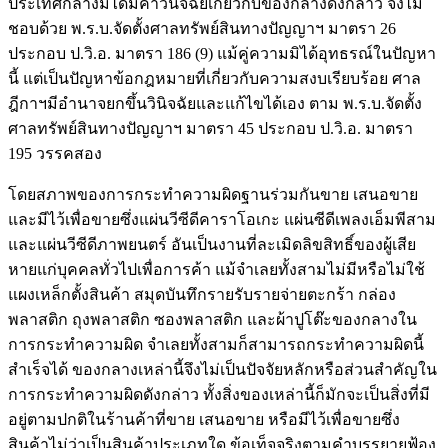
ประเทศกลางมิได้มีคำวินิจฉัยเกี่ยวกับของกลางดังกล่าว จึงไม่
ชอบด้วย พ.ร.บ.จัดตั้งศาลทรัพย์สินทางปัญญาฯ มาตรา 26
ประกอบ ป.วิ.อ. มาตรา 186 (9) แม้คู่ความมิได้อุทธรณ์ในปัญหา
นี้ แต่เป็นปัญหาข้อกฎหมายที่เกี่ยวกับความสงบเรียบร้อย ศาล
ฎีกาฯมีอำนาจยกขึ้นวินิจฉัยและแก้ไขได้เอง ตาม พ.ร.บ.จัดตั้ง
ศาลทรัพย์สินทางปัญญาฯ มาตรา 45 ประกอบ ป.วิ.อ. มาตรา
195 วรรคสอง
โดยสภาพของการกระทำความผิดฐานร่วมกันขาย เสนอขาย
และมีไว้เพื่อขายซึ่งแผ่นวีซีดีคาราโอเกะ แผ่นซีดีเพลงเอ็มพีสาม
และแผ่นวีซีดีภาพยนตร์ อันเป็นงานที่ละเมิดลิขสิทธิ์ของผู้เสีย
หายแก่บุคคลทั่วไปเพื่อการค้า แม้จำเลยทั้งสามไม่มีหรือไม่ใช้
แผงเหล็กตั้งสินค้า สมุดบันทึกรายรับรายจ่ายตะกร้า กล่อง
พลาสติก ถุงพลาสติก ซองพลาสติก และผ้าปูโต๊ะของกลางใน
การกระทำความผิด จำเลยทั้งสามก็สามารถกระทำความผิดนี้
สำเร็จได้ ของกลางเหล่านี้จึงไม่เป็นปัจจัยหลักหรือส่วนสำคัญใน
การกระทำความผิดดังกล่าว ทั้งสิ่งของเหล่านี้ก็มักจะเป็นสิ่งที่มี
อยู่ตามปกติในร้านค้าที่ขาย เสนอขาย หรือมีไว้เพื่อขายซึ่ง
สินค้าไม่ว่าเป็นสินค้าประเภทใด ข้อเท็จจริงตามคำบรรยายฟ้อง