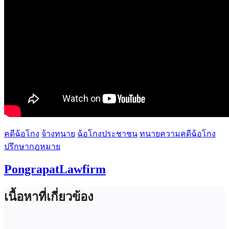
คดีฉ้อโกง
จ้างทนาย
ฉ้อโกงประชาชน
ทนายความคดีฉ้อโกง
ปรึกษากฎหมาย
PongrapatLawfirm
เนื้อหาที่เกี่ยวข้อง