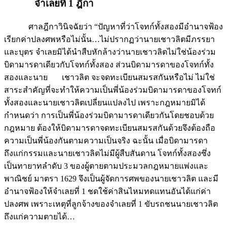
จำเลยที่ 1 ฎีกา
ศาลฎีกาวินิจฉัยว่า “ปัญหาที่ว่าโจทก์ทั้งสองมีอำนาจฟ้อง
เรียกค่าปลงศพหรือไม่นั้น…ไม่ปรากฏว่านายเชาวลิตมีภรรยา
และบุตร จำเลยมิได้นำสืบหักล้างว่านายเชาวลิตไม่ใช่น้องร่วม
บิดามารดาเดียวกับโจทก์ทั้งสอง ส่วนบิดามารดาของโจทก์ทั้ง
สองและนาย เชาวลิต จะจดทะเบียนสมรสกันหรือไม่ ไม่ใช่
สาระสำคัญที่จะทำให้ความเป็นพี่น้องร่วมบิดามารดาของโจทก์
ทั้งสองและนายเชาวลิตเปลี่ยนแปลงไป เพราะกฎหมายมิได้
กำหนดว่า การเป็นพี่น้องร่วมบิดามารดาเดียวกันโดยชอบด้วย
กฎหมาย ต้องให้บิดามารดาจดทะเบียนสมรสกันด้วยจึงต้องถือ
ความเป็นพี่น้องกันตามความเป็นจริง ฉะนั้น เมื่อบิดามารดา
ถึงแก่กรรมและนายเชาวลิตไม่มีผู้สืบสันดาน โจทก์ทั้งสองซึ่ง
เป็นทายาทลำดับ 3 ของผู้ตายตามประมวลกฎหมายแพ่งและ
พาณิชย์ มาตรา 1629 จึงเป็นผู้จัดการศพของนายเชาวลิต และมี
อำนาจฟ้องให้จำเลยที่ 1 ชดใช้ค่าสินไหมทดแทนอันได้แก่ค่า
ปลงศพ เพราะเหตุที่ลูกจ้างของจำเลยที่ 1 ขับรถชนนายเชาวลิต
ถึงแก่ความตายได้…