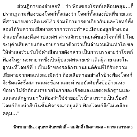
ส่วนฎีกาของจำเลยที่ 1 ว่า ฟ้องของโจทก์เคลือบคลุม…ก็
ปรากฏตามฟ้องของโจทก์ทั้งสองว่า โจทก์ทั้งสองเป็นพี่ชายและ
พี่สาวนายเชาวลิต แซ่โง้ว ร่วมบิดามารดาเดียวกัน และโจทก์ทั้ง
สองได้รับความเสียหายจากการกระทำละเมิดของลูกจ้างของ
จำเลยทั้งสองคือค่าปลงศพ ค่ารถจักรยานยนต์ของโจทก์ที่ 1 โดย
ระบุค่าเสียหายแต่ละรายการมาด้วยว่าเป็นจำนวนเงินเท่าใด ขอ
ให้จำเลยร่วมรับใช้ค่าเสียหายดังกล่าว เป็นการบรรยายว่าโจทก์
ฟ้องในฐานะทายาทซึ่งเป็นผู้ปลงศพนายเชาวลิตผู้ตาย และใน
ฐานะที่โจทก์ที่ 1 เป็นเจ้าของรถจักรยานยนต์คันที่ได้รับความ
เสียหายจากผลแห่งละเมิดว่า ต้องเสียหายอย่างไรบ้างฟ้องโจทก์
จึงชัดแจ้งซึ่งสภาพแห่งข้อหาและคำขอบังคับทั้งข้ออ้างแห่ง
ข้อหา ไม่จำต้องบรรยายในรายละเอียดและแสดงหลักฐานและ
แสดงหลักฐานมาในฟ้องว่าใช้จ่ายอะไรบ้าง เพราะเป็นเรื่องที่
โจทก์ต้องนำสืบในชั้นพิจารณาอยู่แล้ว ฟ้องโจทก์จึงไม่เคลือบ
คลุม…”
พิพากษายืน. ( สุนทร จันทรศักดิ์ – สมศักดิ์ เกิดลาภผล – สาระ เสาวมล )