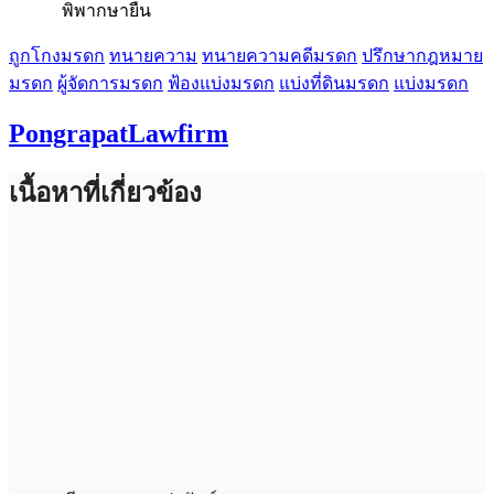
พิพากษายืน
ถูกโกงมรดก
ทนายความ
ทนายความคดีมรดก
ปรึกษากฎหมาย
มรดก
ผู้จัดการมรดก
ฟ้องแบ่งมรดก
แบ่งที่ดินมรดก
แบ่งมรดก
PongrapatLawfirm
เนื้อหาที่เกี่ยวข้อง