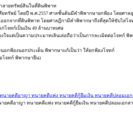
ะทำลายทรัพย์สินในที่ดินพิพาท
สียทรัพย์ โดยปี พ.ศ.2557 ศาลชั้นต้นมีคำพิพากษายกฟ้อง โดยศาลอ
ทก์ออกจากที่ดินพิพาท โดยศาลฎีกามีคำพิพากษาถึงที่สุดให้ขับไล่โ
แก่โจทก์เป็นเงิน 49 ล้านบาทเศษ
รจงใจแต่เป็นความประมาทเลินเล่อถือว่าเป็นการละเมิดต่อโจทก์ พิ
่องนอกฟ้องนอกประเด็น พิพากษาแก้เป็นว่า ให้ยกฟ้องโจทก์
่อโจทก์ พิพากษายืน)
นายคดีอาญา ทนายคดีแพ่ง ทนายคดีกู้ยืมเงิน ทนายคดีปลอมเอกสา